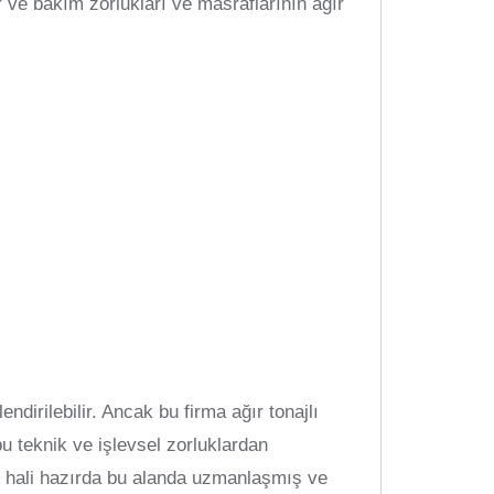
r ve bakım zorlukları ve masraflarının ağır
dirilebilir. Ancak bu firma ağır tonajlı
 bu teknik ve işlevsel zorluklardan
i hali hazırda bu alanda uzmanlaşmış ve