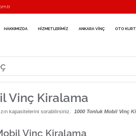
om.tr
HAKKIMIZDA
HİZMETLERİMİZ
ANKARA VİNÇ
OTO KUR
nç
l Vinç Kiralama
zın kapasitelerini sorabilirsiniz.
1000 Tonluk Mobil Vinç K
obil Vinç Kiralama