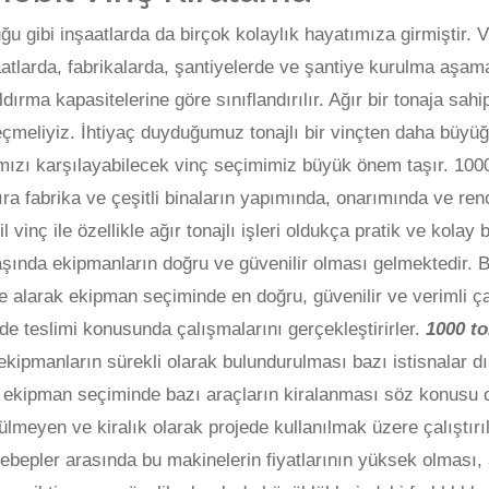
ğu gibi inşaatlarda da birçok kolaylık hayatımıza girmiştir. 
şaatlarda, fabrikalarda, şantiyelerde ve şantiye kurulma aşa
aldırma kapasitelerine göre sınıflandırılır. Ağır bir tonaja sa
seçmeliyiz. İhtiyaç duyduğumuz tonajlı bir vinçten daha büy
ızı karşılayabilecek vinç seçimimiz büyük önem taşır. 1000 
 sıra fabrika ve çeşitli binaların yapımında, onarımında ve ren
 vinç ile özellikle ağır tonajlı işleri oldukça pratik ve kolay
şında ekipmanların doğru ve güvenilir olması gelmektedir. Bu
e alarak ekipman seçiminde en doğru, güvenilir ve verimli ça
de teslimi konusunda çalışmalarını gerçekleştirirler.
1000 to
ekipmanların sürekli olarak bulundurulması bazı istisnalar dış
 ekipman seçiminde bazı araçların kiralanması söz konusu ol
ülmeyen ve kiralık olarak projede kullanılmak üzere çalıştır
epler arasında bu makinelerin fiyatlarının yüksek olması, a