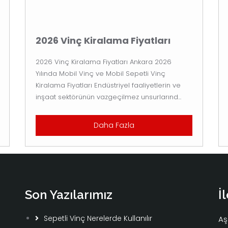
2026 Vinç Kiralama Fiyatları
2026 Vinç Kiralama Fiyatları Ankara 2026
Yılında Mobil Vinç ve Mobil Sepetli Vinç
Kiralama Fiyatları Endüstriyel faaliyetlerin ve
inşaat sektörünün vazgeçilmez unsurlarınd...
Daha Fazla
Son Yazılarımız
İ
Sepetli Vinç Nerelerde Kullanılır
Aş