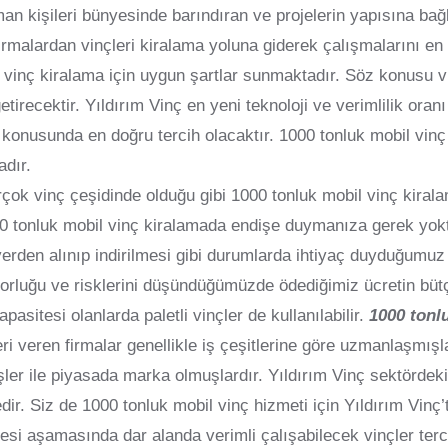
an kişileri bünyesinde barındıran ve projelerin yapısına bağ
irmalardan vinçleri kiralama yoluna giderek çalışmalarını en
l vinç kiralama için uygun şartlar sunmaktadır. Söz konusu vi
 getirecektir. Yıldırım Vinç en yeni teknoloji ve verimlilik o
 konusunda en doğru tercih olacaktır. 1000 tonluk mobil vinç
adır.
rçok vinç çeşidinde olduğu gibi 1000 tonluk mobil vinç kirala
000 tonluk mobil vinç kiralamada endişe duymanıza gerek yok
yerden alınıp indirilmesi gibi durumlarda ihtiyaç duyduğumu
zorluğu ve risklerini düşündüğümüzde ödediğimiz ücretin büt
apasitesi olanlarda paletli vinçler de kullanılabilir.
1000 tonl
leri veren firmalar genellikle iş çeşitlerine göre uzmanlaşmı
ler ile piyasada marka olmuşlardır. Yıldırım Vinç sektördeki 
ir. Siz de 1000 tonluk mobil vinç hizmeti için Yıldırım Vinç’t
esi aşamasında dar alanda verimli çalışabilecek vinçler terci