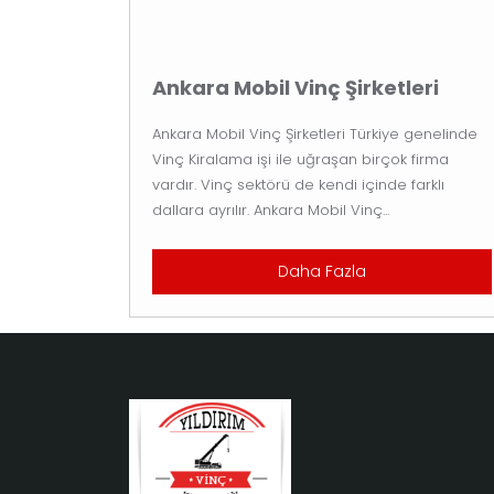
Ankara Mobil Vinç Şirketleri
Ankara Mobil Vinç Şirketleri Türkiye genelinde
Vinç Kiralama işi ile uğraşan birçok firma
vardır. Vinç sektörü de kendi içinde farklı
dallara ayrılır. Ankara Mobil Vinç...
Daha Fazla